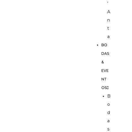
’
A
n
t
a
BO
DAS
&
EVE
NT
OS
B
o
d
a
s