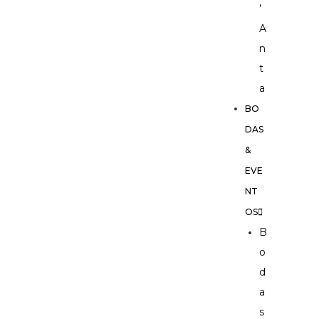
’
A
n
t
a
BO
DAS
&
EVE
NT
OS
B
o
d
a
s