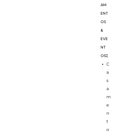
AM
ENT
OS
&
EVE
NT
OS
C
a
s
a
m
e
n
t
o