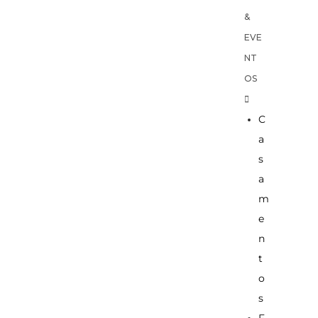
&
EVE
NT
OS
C
a
s
a
m
e
n
t
o
s