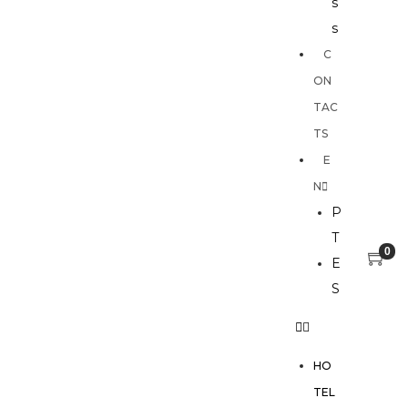
s
s
C
ON
TAC
TS
E
N
P
T
0
E
S
HO
TEL