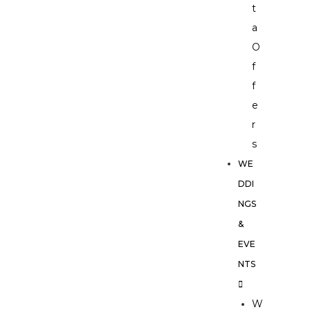
t
a
O
f
f
e
r
s
WE
DDI
NGS
&
EVE
NTS
W