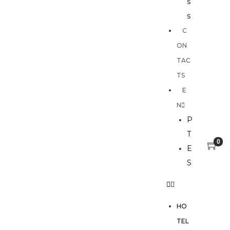
s
s
C
ON
TAC
TS
E
N
P
T
0
E
S
HO
TEL