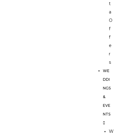
t
a
O
f
f
e
r
s
WE
DDI
NGS
&
EVE
NTS
W