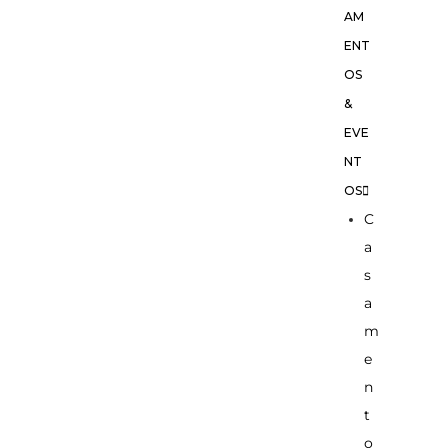
AM
ENT
OS
&
EVE
NT
OS
C
a
s
a
m
e
n
t
o