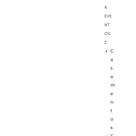
&
EVE
NT
OS
C
a
s
a
m
e
n
t
o
s